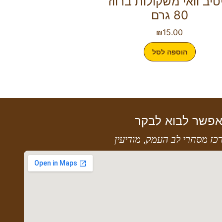
יטיב וואי משקולות ברווז
80 גרם
₪
15.00
הוספה לסל
פשר לבוא לבקר
כז מסחרי לב העמק, מודיעין