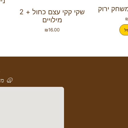
ני
שחק ירוק
שקי קקי עצם כחול + 2
מילויים
₪
16.00
ל
א
מר