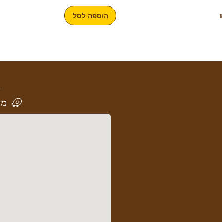
הוספה לסל
א
מר