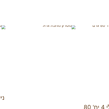
ני
עצם קשר דנטלי 4 יח' 80