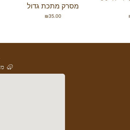
מסרק מתכת גדול
₪
35.00
א
מר