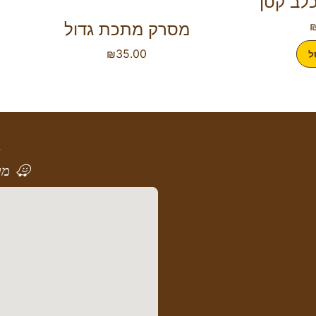
לב קטן
מסרק מתכת גדול
₪
35.00
ל
א
מר