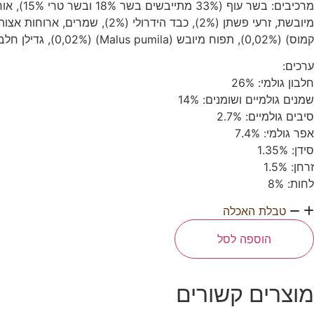
קמוס) (0,02%), תפוח מיובש (Malus pumila) (0,02%), גדילן חלב (Silybum marianum L.) (0,02%), גלוקוזמין (60 מ”ג / ק”ג), סולפט קונדוריטין (30 מ”ג לק”ג).
ערכים:
חלבון גולמי: 26%
שמנים גולמיים ושומנים: 14%
סיבים גולמיים: 2.7%
אפר גולמי: 7.4%
סידן: 1.35%
זרחן: 1.5%
לחות: 8%
טבלת האכלה
מות
ל
הוספה לסל
לאק
ולימפוס
וגר
וף
מוצרים קשורים
הודו
1
ילוגרם