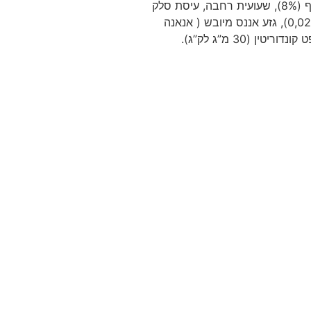
מרכיבים: בשר עוף (33% מתייבשים בשר 18% ובשר טרי 15%), אורז חום (22%), עמילן אפונה, בשר בקר מיובש (8%), אפונה, שומן עוף (8%), שעועית רחבה, עיסת סלק
מיובשת, זרעי פשתן (2%), כבד הידרולי (2%), שמרים, ארוחות אצות מיובשות (0,24%), מוצר שמרים (MOS 0,16%), מוג’ובה יוקה (0,026%), גזע אננס מיובש ( אנאנה