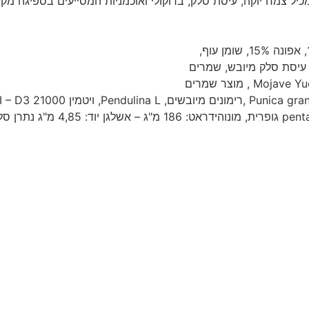
מכיל צמח יוקה, עיסת סלק, ברוקולי ואוכמניות המסייעים בספיגה מק