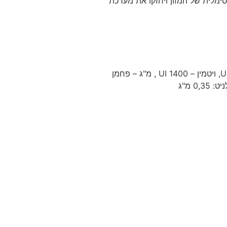
סימלית של המזון ויחזקו את מערכת
Rosa Canina L.R, פירות מיובשים Punica granatum 0,02%, Rosehip 0,02% ,רימונים מיובשים, Pendulina L, ויטמין UI – D3 21000, ויטמין – UI 1400 , מ"ג – פחמן