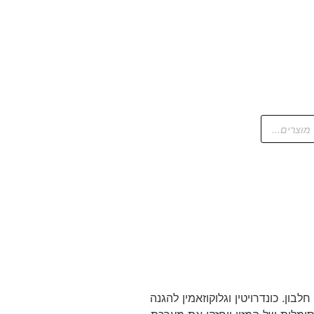
ומשובח בשילוב של דג לבן כמקור חלבון. כונדרויטין וגלוקוזאמין להגנה