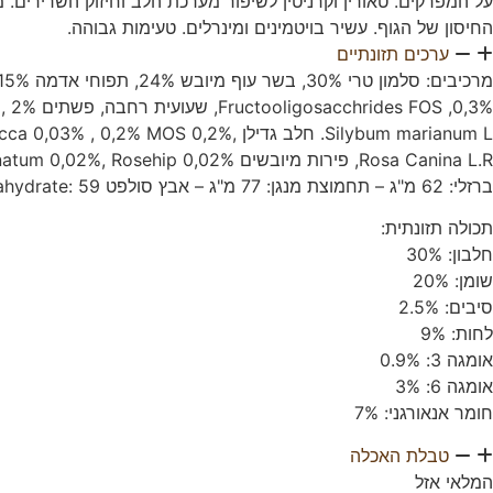
על המפרקים. טאורין וקרניטין לשיפור מערכת הלב וחיזוק השרירים. 
החיסון של הגוף. עשיר בויטמינים ומינרלים. טעימות גבוהה.
ערכים תזונתיים
מרכיבים: סלמון טרי 30%, בשר עוף מיובש 24%, תפוחי אדמה 15%, אפונה 15%, שומן עוף,
Fructooligosacchrides FOS ,0,3%, שעועית רחבה, פשתים 2% , עיסת סלק מיובש, שמרים
Silybum marianum L. חלב גדילן ,Mojave Yucca 0,03% , 0,2% MOS 0,2% , מוצר שמרים
ברזלי: 62 מ"ג – תחמוצת מנגן: 77 מ"ג – אבץ סולפט pentahydrate: 59 גופרית, מונוהידראט: 186 מ"ג – אשלגן יוד: 4,85 מ"ג נתרן סלניט: 0,35 מ"ג
תכולה תזונתית:
חלבון: 30%
שומן: 20%
סיבים: 2.5%
לחות: 9%
אומגה 3: 0.9%
אומגה 6: 3%
חומר אנאורגני: 7%
טבלת האכלה
המלאי אזל