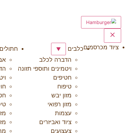
ציוד מכרסמים
כלבים
חתולים
▼
הדברה לכלב
אבי
ויטמינים ותוספי תזונה
הד
חטיפים
ויט
טיפוח
חול
מזון יבש
חט
מזון רפואי
טיפ
עצמות
מזו
ציוד ואביזרים
מזו
צעצועים
מתק