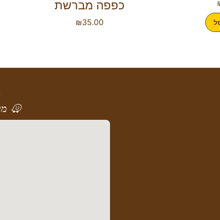
כפפה מברשת
₪
35.00
ל
א
מר