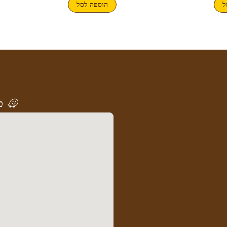
ל
הוספה לסל
מ