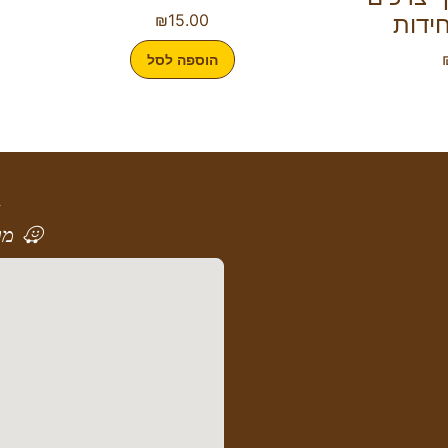
₪
15.00
הוספה לסל
א
מר