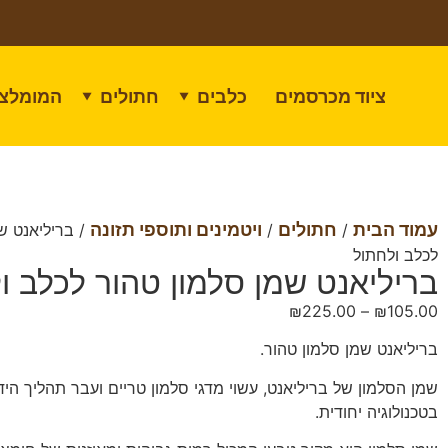
ציוד מכרסמים
כלבים
חתולים
המומלצי
▼
▼
עמוד הבית
חתולים
ויטמינים ותוספי תזונה
/
/
/ בריליאנט ש
לכלב ולחתול
בריליאנט שמן סלמון טהור לכלב ו
₪
225.00
–
₪
105.00
בריליאנט שמן סלמון טהור.
שמן הסלמון של בריליאנט, עשוי מדגי סלמון טריים ועבר תהליך היד
בטכנולוגיה יחודית.