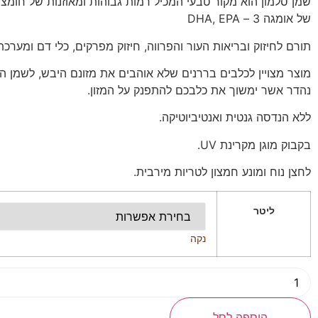
שמן סלמון הוא מקור טבעי המכיל רמות גבוהות ומאוזנות של חומצות
של אומגה 3 – DHA, EPA
תורם לחיזוק ובריאות העור והפרווה, חיזוק מפרקים, כלי דם ומערכ
מוצר מצויין לכלבים בררנים שלא אוהבים את מזונם היבש, לשמן ה
נהדר אשר ימשוך את כלבכם להתפנק על המזון.
ללא הנדסה גנטית ואנטיביוטיקה.
בקבוק מוגן מקרינת UV.
לחצן נוח ומונע חמצון לטריות מירבית.
ליטר
נקה
הוספה לסל