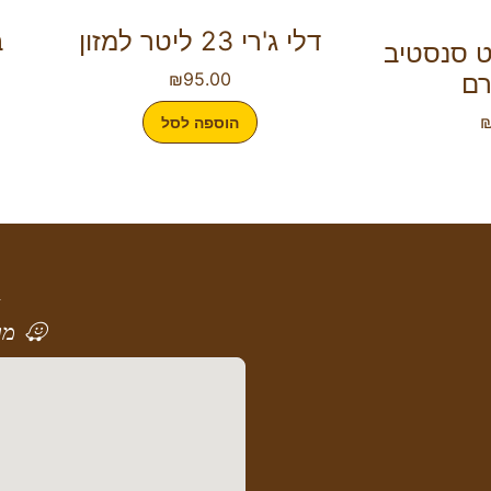
דלי ג'רי 23 ליטר למזון
ב
ט סנסטיב
₪
95.00
הוספה לסל
א
מר