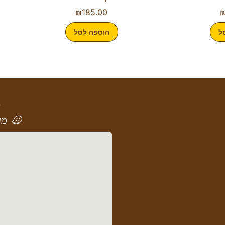
₪
185.00
ל
הוספה לסל
א
מר