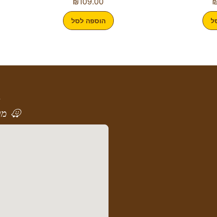
₪
109.00
ל
הוספה לסל
א
מר