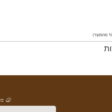
ות
א
מר